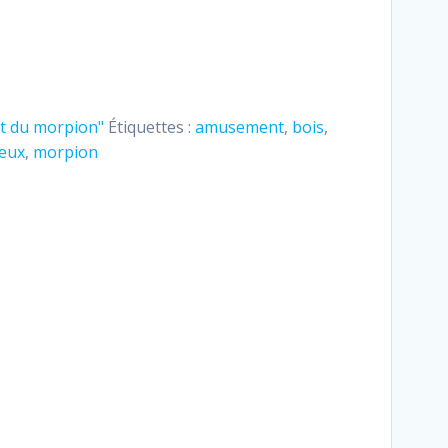
kit du morpion"
Étiquettes :
amusement
,
bois
,
jeux
,
morpion