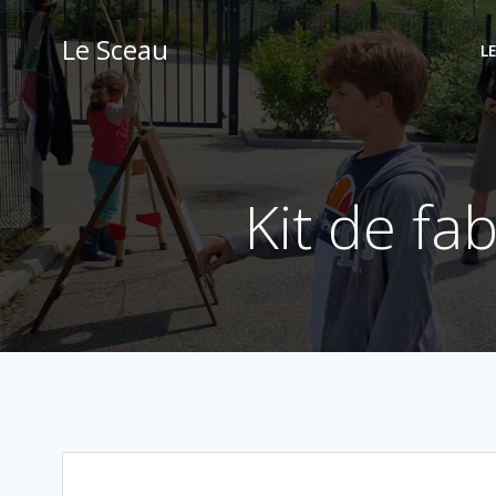
Aller
au
Le Sceau
L
contenu
Kit de fa