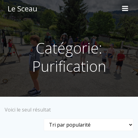
Aller
Le Sceau
au
contenu
Catégorie:
Purification
Voici le seul résultat