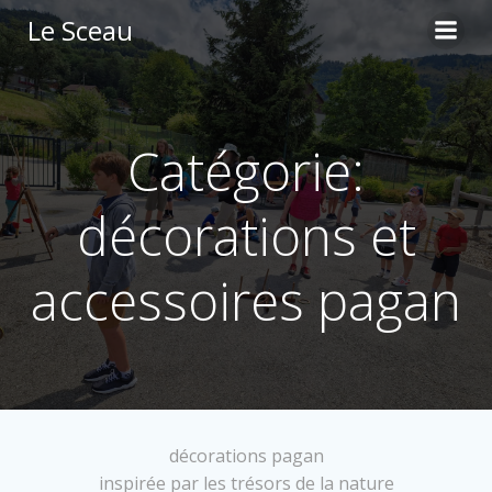
Aller
Le Sceau
au
contenu
Catégorie:
décorations et
accessoires pagan
décorations pagan
inspirée par les trésors de la nature