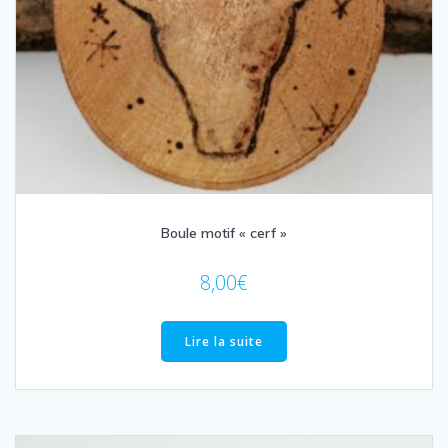
Boule motif « cerf »
8,00
€
Lire la suite